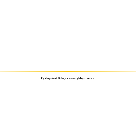
Cykloprivat Doksy -
www.cykloprivat.cz